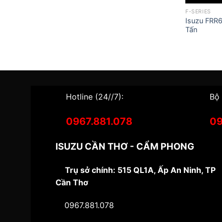
F-SERIES
Isuzu FRR
Tấn
Hotline (24//7):
Bộ 
0967.881.078
09
ISUZU CẦN THƠ - CẨM PHONG
Trụ sở chính: 515 QL1A, Ấp An Ninh, TP
Cần Thơ
0967.881.078