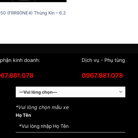
650 (FRR90NE4) Thùng Kín – 6.2
phận kinh doanh:
Dịch vụ - Phụ tùng
67.881.078
0967.881.078
*Vui lòng chọn mẫu xe
Họ Tên