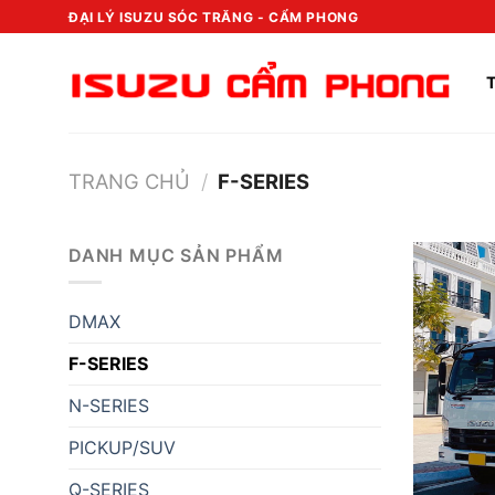
Chuyển
ĐẠI LÝ ISUZU SÓC TRĂNG - CẨM PHONG
đến
nội
dung
TRANG CHỦ
/
F-SERIES
DANH MỤC SẢN PHẨM
DMAX
F-SERIES
N-SERIES
PICKUP/SUV
Q-SERIES