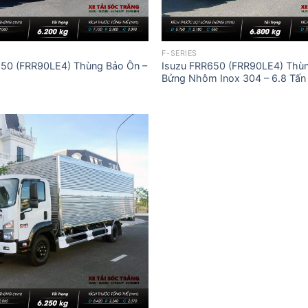
F-SERIES
650 (FRR90LE4) Thùng Bảo Ôn –
Isuzu FRR650 (FRR90LE4) Thù
Bửng Nhôm Inox 304 – 6.8 Tấn