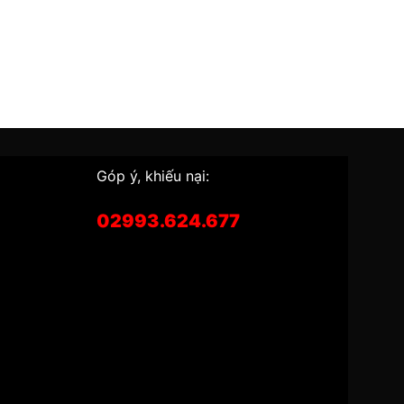
Góp ý, khiếu nại:
02993.624.677