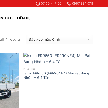
07:30 - 17:00
0967 881 078
IN TỨC
LIÊN HỆ
ll 4 results
F-SERIES
Isuzu FRR650 (FRR90NE4) Mui Bạt Bửng
Nhôm – 6.4 Tấn